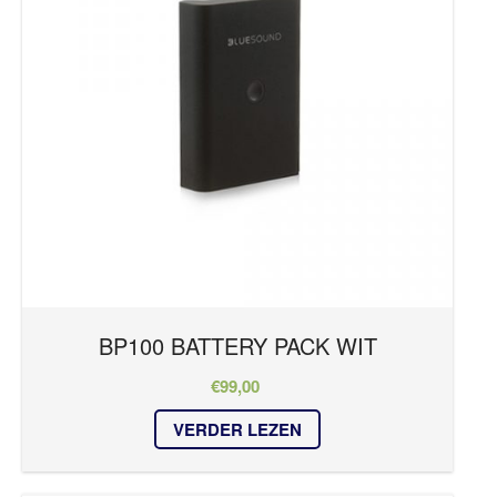
NETWERKING & SECURITY
NAD
BLUESOUND
Geen producten in je winkelmand.
Series
HOME
OVER ONS
Master Series
REFERENTIES
NODE
NIEUWS
PULSE
CONTACT
VAULT
Kleur
BP100 BATTERY PACK WIT
€
99,00
wit
VERDER LEZEN
zwart