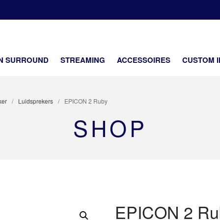
SOUNDCENTER
ifi en netwerk security Dealer
EN SURROUND
STREAMING
ACCESSOIRES
CUSTOM I
ker
/
Luidsprekers
/
EPICON 2 Ruby
SHOP
EPICON 2 Ru