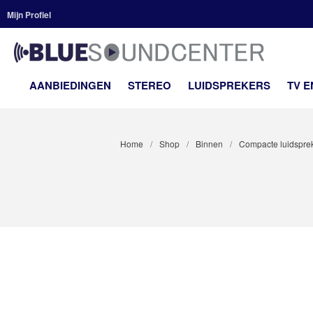
Mijn Profiel
BLUE
Premium H
AANBIEDINGEN
STEREO
LUIDSPREKERS
TV 
Home
/
Shop
/
Binnen
/
Compacte luidspre