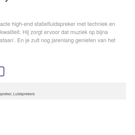
OVER ONS
REFERENTIES
te high-end statiefluidspreker met techniek en
NIEUWS
kwaliteit. Hij zorgt ervoor dat muziek op bijna
CONTACT
staan’. En je zult nog jarenlang genieten van het
spreker
,
Luidsprekers