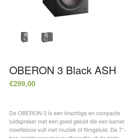
HOME
OVER ONS
REFERENTIES
NIEUWS
CONTACT
OBERON 3 Black ASH
€
299,00
De OBERON 3 is een krachtige en compacte
luidspreker met een goed geluid die een kamer
moeiteloos vult met muziek of filmgeluid. De 7”-
bas-/middenspeaker is afkomstig uit de grote