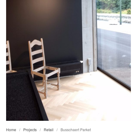
OVER ONS
REFERENTIES
NIEUWS
CONTACT
Home
/
Projects
/
Retail
/
Busschaert Parket