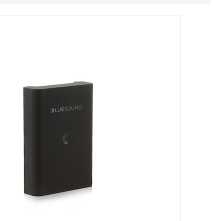
Geen producten in je winkelmand.
HOME
OVER ONS
REFERENTIES
NIEUWS
CONTACT