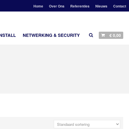
Home
Over Ons
Referenties
Nieuws
Contact
UESOUND
NSTALL
NETWERKING & SECURITY
€
0,00
AANBIEDINGEN
STEREO
LUIDSPREKERS
TV EN SURROUND
STREAMING
ACCESSOIRES
CUSTOM INSTALL
NETWERKING & SECURITY