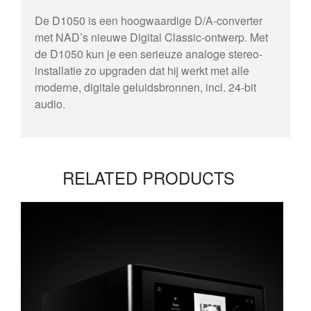
De D1050 is een hoogwaardige D/A-converter
met NAD’s nieuwe Digital Classic-ontwerp. Met
de D1050 kun je een serieuze analoge stereo-
installatie zo upgraden dat hij werkt met alle
moderne, digitale geluidsbronnen, incl. 24-bit
audio.
RELATED PRODUCTS