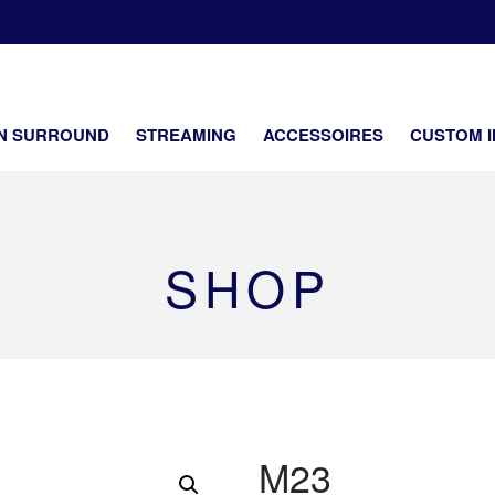
SOUNDCENTER
ifi en netwerk security Dealer
EN SURROUND
STREAMING
ACCESSOIRES
CUSTOM I
SHOP
M23