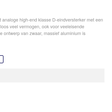
OVER ONS
REFERENTIES
t analoge high-end klasse D-eindversterker met een
NIEUWS
eloos veel vermogen, ook voor veeleisende
CONTACT
ve ontwerp van zwaar, massief aluminium is