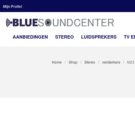
Mijn Profiel
BLUE
Premium H
AANBIEDINGEN
STEREO
LUIDSPREKERS
TV 
Home
/
Shop
/
Stereo
/
versterkers
/
M23