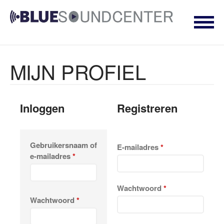
AANBIEDINGEN
BLUESOUNDCENTER
Premium Hifi en netwerk security Dealer
STEREO
MIJN PROFIEL
LUIDSPREKERS
TV EN SURROUND
STREAMING
Inloggen
Registreren
ACCESSOIRES
CUSTOM INSTALL
NETWERKING & SECURITY
Gebruikersnaam of
E-mailadres
*
e-mailadres
*
Geen producten in je winkelmand.
Wachtwoord
*
Wachtwoord
*
HOME
OVER ONS