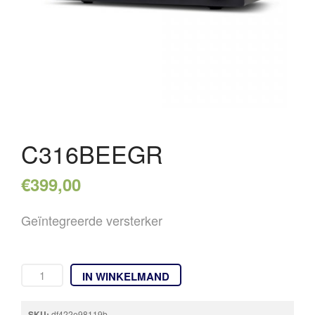
REFERENTIES
NIEUWS
CONTACT
C316BEEGR
€
399,00
Geïntegreerde versterker
IN WINKELMAND
SKU:
df422e98119b