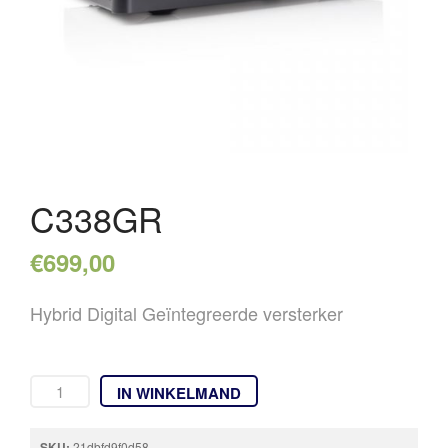
OVER ONS
REFERENTIES
NIEUWS
CONTACT
C338GR
€
699,00
Hybrid Digital Geïntegreerde versterker
IN WINKELMAND
SKU:
21dbfd9f0d58