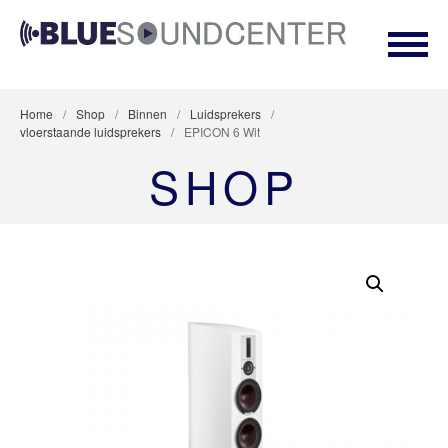
BLUESOUNDCENTER
Premium Hifi en netwerk security Dealer
AANBIEDINGEN
Home
/
Shop
/
Binnen
/
Luidsprekers
/
vloerstaande luidsprekers
/
EPICON 6 Wit
STEREO
SHOP
LUIDSPREKERS
TV EN SURROUND
STREAMING
ACCESSOIRES
CUSTOM INSTALL
NETWERKING & SECURITY
HOME