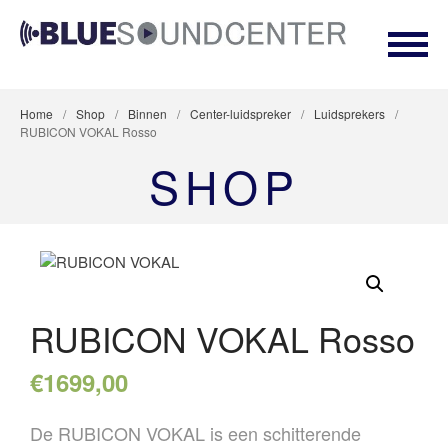
BLUESOUNDCENTER
Premium Hifi en netwerk security Dealer
Home
/
Shop
/
Binnen
/
Center-luidspreker
/
Luidsprekers
/
AANBIEDINGEN
RUBICON VOKAL Rosso
STEREO
SHOP
LUIDSPREKERS
TV EN SURROUND
STREAMING
ACCESSOIRES
CUSTOM INSTALL
RUBICON VOKAL Rosso
NETWERKING & SECURITY
€
1699,00
Geen producten in je winkelmand.
De RUBICON VOKAL is een schitterende