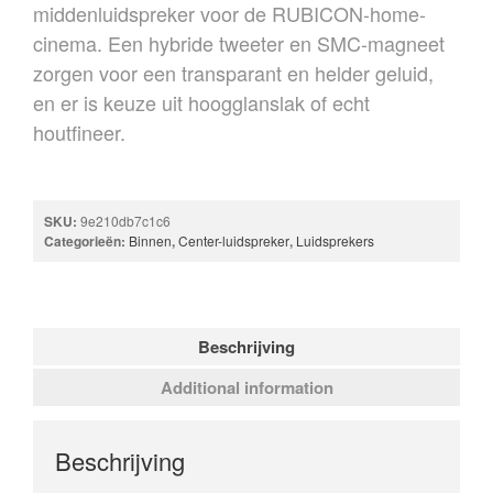
middenluidspreker voor de RUBICON-home-
HOME
cinema. Een hybride tweeter en SMC-magneet
OVER ONS
zorgen voor een transparant en helder geluid,
REFERENTIES
en er is keuze uit hoogglanslak of echt
NIEUWS
houtfineer.
CONTACT
SKU:
9e210db7c1c6
Categorieën:
Binnen
,
Center-luidspreker
,
Luidsprekers
Beschrijving
Additional information
Beschrijving