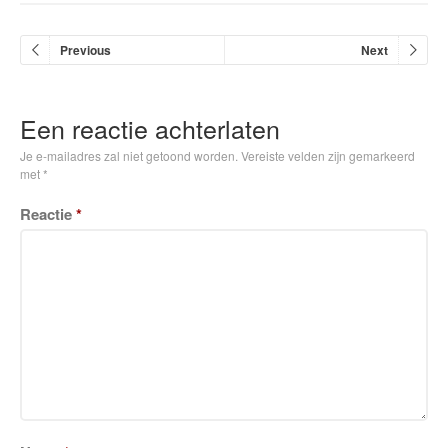
REFERENTIES
NIEUWS
Previous
Next
CONTACT
Een reactie achterlaten
Je e-mailadres zal niet getoond worden.
Vereiste velden zijn gemarkeerd
met
*
Reactie
*